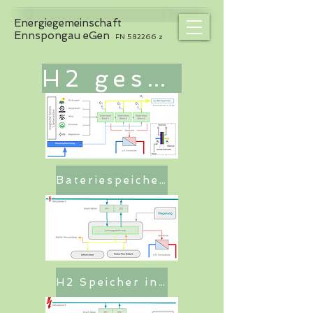
Energiegemeinschaft
Ennspongau eGen
FN 582266 z
H2 gesamt Konzept
Bateriespeicher in EEG
H2 Speicher in EEG