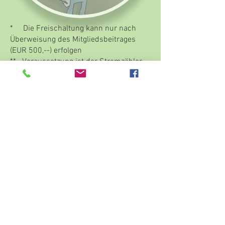
* Die Freischaltung kann nur nach
Überweisung des Mitgliedsbeitrages
(EUR 500,--) erfolgen
** Voraussetzung ist der Stromzähler
(SMARTMETER Einstellung 1/4 h)
Impressum
Datenschutz
AGB
2025
(c) ht EGEP
.