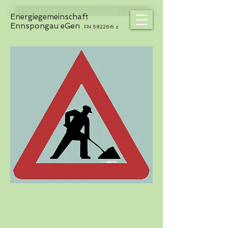
Energiegemeinschaft
Ennspongau eGen
FN 582266 z