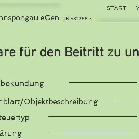
START
 Ennspongau eGen
FN 582266 z
re für den Beitritt zu u
nsbekundung
blatt/Objektbeschreibung
teuertyp
klärung