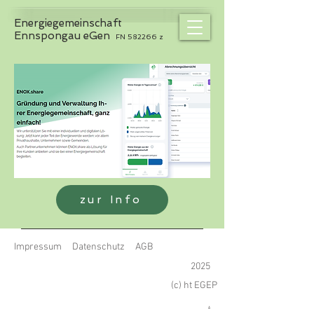
Energiegemeinschaft
Ennspongau eGen
FN 582266 z
zur Info
Impressum
Datenschutz
AGB
2025
(c) ht EGEP
.